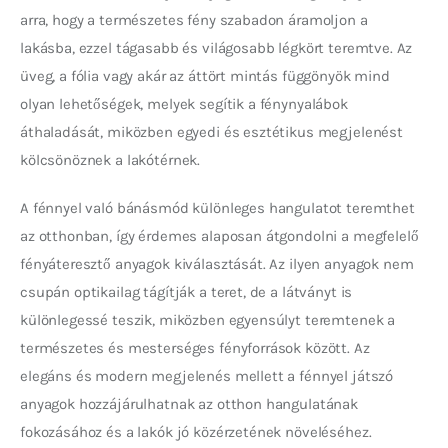
arra, hogy a természetes fény szabadon áramoljon a 
lakásba, ezzel tágasabb és világosabb légkört teremtve. Az 
üveg, a fólia vagy akár az áttört mintás függönyök mind 
olyan lehetőségek, melyek segítik a fénynyalábok 
áthaladását, miközben egyedi és esztétikus megjelenést 
kölcsönöznek a lakótérnek.
A fénnyel való bánásmód különleges hangulatot teremthet 
az otthonban, így érdemes alaposan átgondolni a megfelelő 
fényáteresztő anyagok kiválasztását. Az ilyen anyagok nem 
csupán optikailag tágítják a teret, de a látványt is 
különlegessé teszik, miközben egyensúlyt teremtenek a 
természetes és mesterséges fényforrások között. Az 
elegáns és modern megjelenés mellett a fénnyel játszó 
anyagok hozzájárulhatnak az otthon hangulatának 
fokozásához és a lakók jó közérzetének növeléséhez.