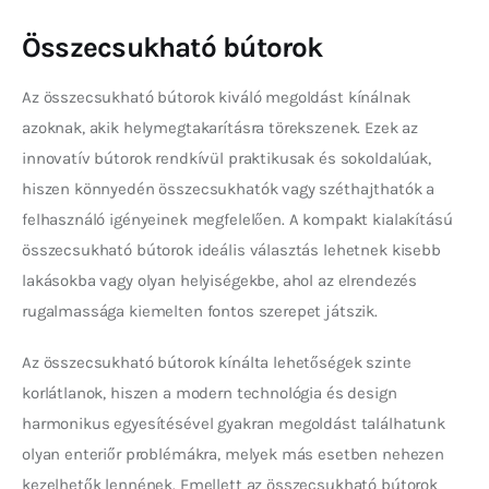
Összecsukható bútorok
Az összecsukható bútorok kiváló megoldást kínálnak 
azoknak, akik helymegtakarításra törekszenek. Ezek az 
innovatív bútorok rendkívül praktikusak és sokoldalúak, 
hiszen könnyedén összecsukhatók vagy széthajthatók a 
felhasználó igényeinek megfelelően. A kompakt kialakítású 
összecsukható bútorok ideális választás lehetnek kisebb 
lakásokba vagy olyan helyiségekbe, ahol az elrendezés 
rugalmassága kiemelten fontos szerepet játszik.
Az összecsukható bútorok kínálta lehetőségek szinte 
korlátlanok, hiszen a modern technológia és design 
harmonikus egyesítésével gyakran megoldást találhatunk 
olyan enteriőr problémákra, melyek más esetben nehezen 
kezelhetők lennének. Emellett az összecsukható bútorok 