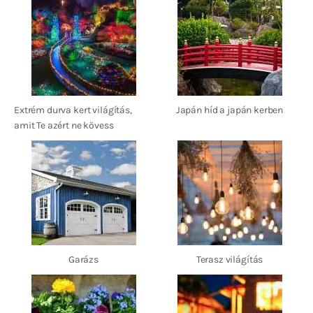
Extrém durva kert világítás,
Japán híd a japán kerben
amit Te azért ne kövess
Garázs
Terasz világítás