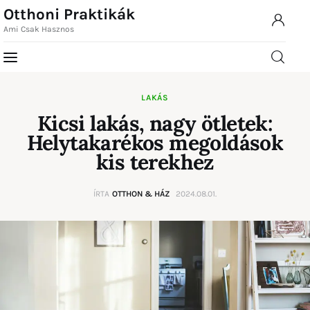
Otthoni Praktikák
Ami Csak Hasznos
Otthoni Praktikák
Ami Csak Hasznos
Otthoni
LAKÁS
Home
Praktikák
Kicsi lakás, nagy ötletek:
Ami Csak Hasznos
Helytakarékos megoldások
Rovatok
kis terekhez
Kapcsolat
ÍRTA
OTTHON & HÁZ
2024.08.01.