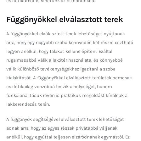
esztétikumot is vihetünk az otthonunkba.
Függönyökkel elválasztott terek
A függönyökkel elválasztott terek lehetőséget nyújtanak 
arra, hogy egy nagyobb szoba könnyedén két részre osztható 
legyen anélkül, hogy falakat kellene építeni. Ezáltal 
rugalmasabbá válik a lakótér használata, és könnyebbé 
válik különböző tevékenységekhez igazítani a szoba 
kialakítását. A függönyökkel elválasztott területek nemcsak 
esztétikailag vonzóbbá teszik a helyiséget, hanem 
funkcionalitásuk révén is praktikus megoldást kínálnak a 
lakberendezés terén.
A függönyök segítségével elválasztott terek lehetőséget 
adnak arra, hogy az egyes részek privátabbá váljanak 
anélkül, hogy egyúttal teljesen elzáródnának egymástól. Ez 