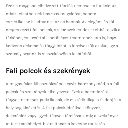
Ezek a magasan elhelyezett tárolók nemcsak a funkciójuk 
miatt jelenthetnek hasznos megoldást, hanem 
esztétikailag is adhatnak az otthonnak. Az elegáns és jól 
megtervezett fali polcok, szekrények rendezettebbé teszik a 
térképet, és egyúttal lehetőséget teremtenek arra is, hogy 
kedvenc dekorációs tárgyainkat is kihelyezzük azokra, így a 
személyiségünk is visszaköszön a lakótérből.
Fali polcok és szekrények
A magas falak kihasználásának egyik hatékony módja a fali 
polcok és szekrények elhelyezése. Ezek a berendezési 
tárgyak nemcsak praktikusak, de esztétikailag is feldobják a 
helyiség kinézetét. A fali polcok ideálisak könyvek, 
dekorációk vagy egyéb tárgyak tárolására, míg a szekrények 
rejtett tárolóhelyet biztosítanak a kevésbé mutatós 