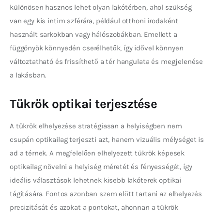
különösen hasznos lehet olyan lakótérben, ahol szükség 
van egy kis intim szférára, például otthoni irodaként 
használt sarkokban vagy hálószobákban. Emellett a 
függönyök könnyedén cserélhetők, így idővel könnyen 
változtatható és frissíthető a tér hangulata és megjelenése 
a lakásban.
Tükrök optikai terjesztése
A tükrök elhelyezése stratégiasan a helyiségben nem 
csupán optikailag terjeszti azt, hanem vizuális mélységet is 
ad a térnek. A megfelelően elhelyezett tükrök képesek 
optikailag növelni a helyiség méretét és fényességét, így 
ideális választások lehetnek kisebb lakóterek optikai 
tágítására. Fontos azonban szem előtt tartani az elhelyezés 
precizitását és azokat a pontokat, ahonnan a tükrök 