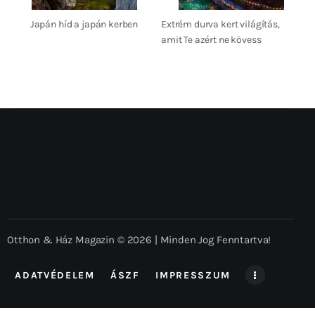
Japán híd a japán kerben
Extrém durva kert világítás,
amit Te azért ne kövess
Otthon & Ház Magazin © 2026 | Minden Jog Fenntartva!
ADATVÉDELEM
ÁSZF
IMPRESSZUM