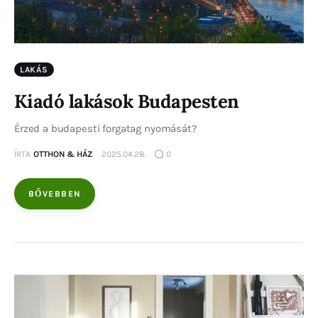
LAKÁS
Kiadó lakások Budapesten
Érzed a budapesti forgatag nyomását?
ÍRTA
OTTHON & HÁZ
2025.04.28.
0
BŐVEBBEN