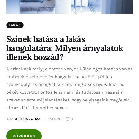
LAKÁS
Színek hatása a lakás
hangulatára: Milyen árnyalatok
illenek hozzád?
A színeknek mély jelentése van, és különleges hatása van az
emberek érzelmeire és hangulatára. A vörös például
szenvedélyt és energiát sugároz, míg a kék nyugalmat és
békét közvetít. Fontos felismerni és tudatosan használni
ezeket az érzelmi jelentéseket, hogy helyiségeink megfelelő
atmoszférát teremthessenek.
ÍRTA
OTTHON & HÁZ
2023.11.20.
0
BŐVEBBEN