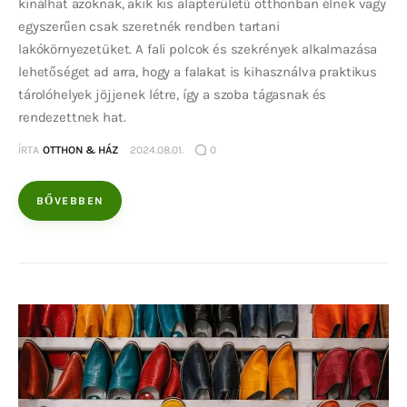
kínálhat azoknak, akik kis alapterületű otthonban élnek vagy
egyszerűen csak szeretnék rendben tartani
lakókörnyezetüket. A fali polcok és szekrények alkalmazása
lehetőséget ad arra, hogy a falakat is kihasználva praktikus
tárolóhelyek jöjjenek létre, így a szoba tágasnak és
rendezettnek hat.
ÍRTA
OTTHON & HÁZ
2024.08.01.
0
BŐVEBBEN