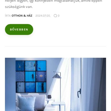
helyén legyen, így könnyedén megtalálhatjuk, amire éppen
szükségünk van.
ÍRTA
OTTHON & HÁZ
2024.07.05.
0
BŐVEBBEN