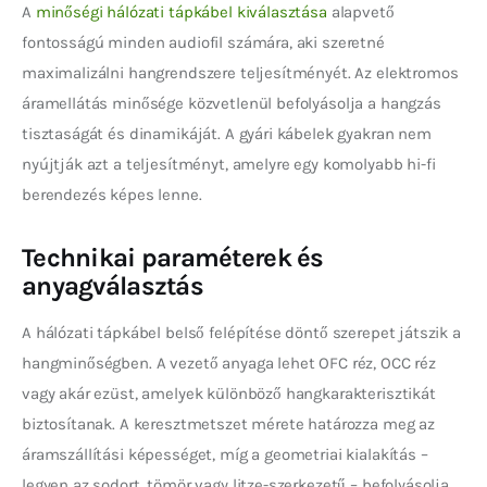
A 
minőségi hálózati tápkábel kiválasztása
 alapvető 
fontosságú minden audiofil számára, aki szeretné 
maximalizálni hangrendszere teljesítményét. Az elektromos 
áramellátás minősége közvetlenül befolyásolja a hangzás 
tisztaságát és dinamikáját. A gyári kábelek gyakran nem 
nyújtják azt a teljesítményt, amelyre egy komolyabb hi-fi 
berendezés képes lenne.
Technikai paraméterek és
anyagválasztás
A hálózati tápkábel belső felépítése döntő szerepet játszik a 
hangminőségben. A vezető anyaga lehet OFC réz, OCC réz 
vagy akár ezüst, amelyek különböző hangkarakterisztikát 
biztosítanak. A keresztmetszet mérete határozza meg az 
áramszállítási képességet, míg a geometriai kialakítás – 
legyen az sodort, tömör vagy litze-szerkezetű – befolyásolja 