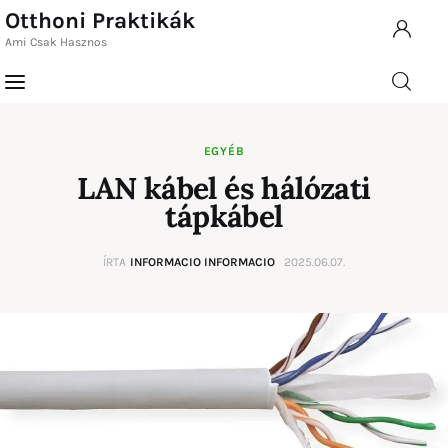
Otthoni Praktikák
Ami Csak Hasznos
Otthoni Praktikák
Ami Csak Hasznos
Otthoni
Home
Praktikák
EGYÉB
Ami Csak Hasznos
LAN kábel és hálózati
Rovatok
tápkábel
Kapcsolat
ÍRTA
INFORMACIO INFORMACIO
2025.06.07.