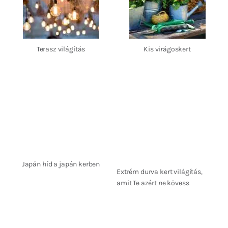
Terasz világítás
Kis virágoskert
Japán híd a japán kerben
Extrém durva kert világítás,
amit Te azért ne kövess