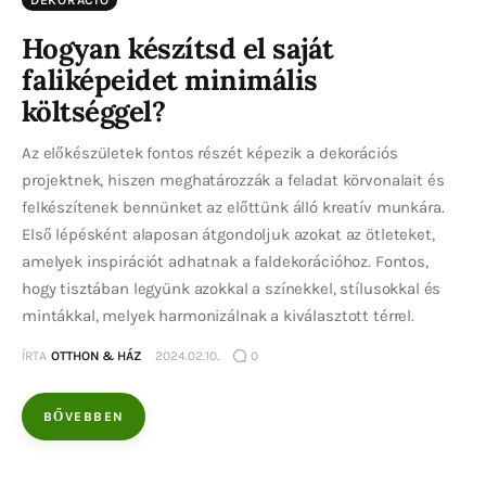
DEKORÁCIÓ
Hogyan készítsd el saját
faliképeidet minimális
költséggel?
Az előkészületek fontos részét képezik a dekorációs
projektnek, hiszen meghatározzák a feladat körvonalait és
felkészítenek bennünket az előttünk álló kreatív munkára.
Első lépésként alaposan átgondoljuk azokat az ötleteket,
amelyek inspirációt adhatnak a faldekorációhoz. Fontos,
hogy tisztában legyünk azokkal a színekkel, stílusokkal és
mintákkal, melyek harmonizálnak a kiválasztott térrel.
ÍRTA
OTTHON & HÁZ
2024.02.10.
0
BŐVEBBEN