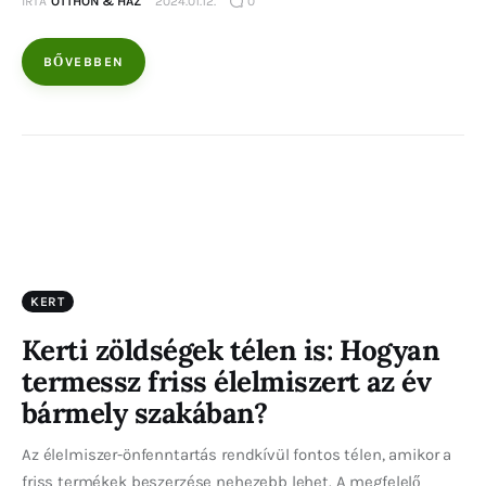
ÍRTA
OTTHON & HÁZ
2024.01.12.
0
BŐVEBBEN
KERT
Kerti zöldségek télen is: Hogyan
termessz friss élelmiszert az év
bármely szakában?
Az élelmiszer-önfenntartás rendkívül fontos télen, amikor a
friss termékek beszerzése nehezebb lehet. A megfelelő