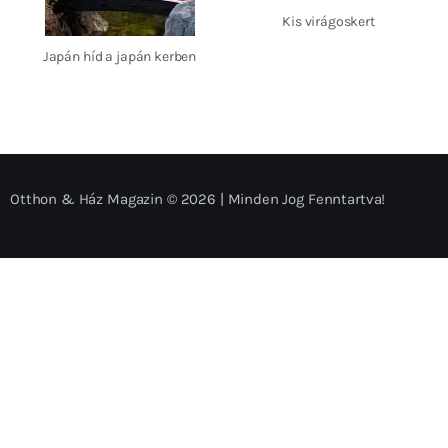
Kis virágoskert
Japán híd a japán kerben
Otthon & Ház Magazin © 2026 | Minden Jog Fenntartva!