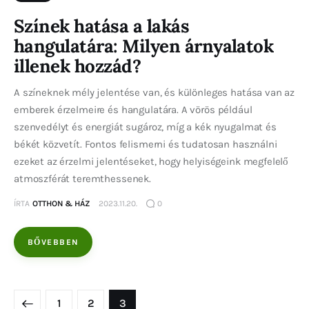
Színek hatása a lakás
hangulatára: Milyen árnyalatok
illenek hozzád?
A színeknek mély jelentése van, és különleges hatása van az
emberek érzelmeire és hangulatára. A vörös például
szenvedélyt és energiát sugároz, míg a kék nyugalmat és
békét közvetít. Fontos felismerni és tudatosan használni
ezeket az érzelmi jelentéseket, hogy helyiségeink megfelelő
atmoszférát teremthessenek.
ÍRTA
OTTHON & HÁZ
2023.11.20.
0
BŐVEBBEN
1
2
3