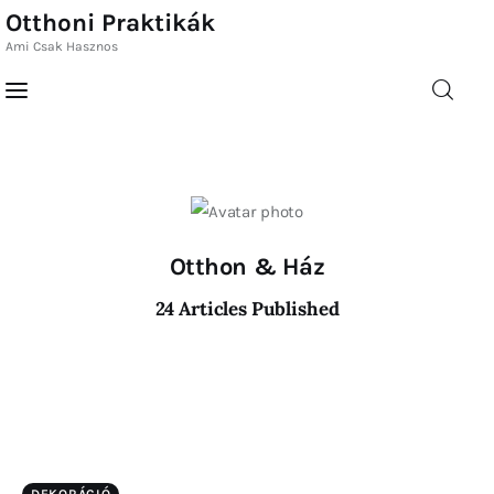
Otthoni Praktikák
Ami Csak Hasznos
Otthoni Praktikák
Ami Csak Hasznos
Otthoni
Home
Praktikák
Ami Csak Hasznos
Rovatok
Otthon & Ház
Kapcsolat
24
Articles Published