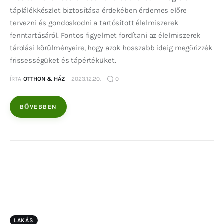
táplálékkészlet biztosítása érdekében érdemes előre
tervezni és gondoskodni a tartósított élelmiszerek
fenntartásáról. Fontos figyelmet fordítani az élelmiszerek
tárolási körülményeire, hogy azok hosszabb ideig megőrizzék
frissességüket és tápértéküket.
ÍRTA
OTTHON & HÁZ
2023.12.20.
0
BŐVEBBEN
LAKÁS